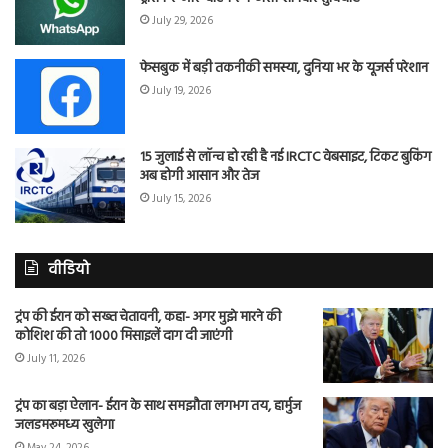
July 29, 2026
फेसबुक में बड़ी तकनीकी समस्या, दुनिया भर के यूजर्स परेशान
July 19, 2026
15 जुलाई से लॉन्च हो रही है नई IRCTC वेबसाइट, टिकट बुकिंग
अब होगी आसान और तेज
July 15, 2026
वीडियो
ट्रंप की ईरान को सख्त चेतावनी, कहा- अगर मुझे मारने की
कोशिश की तो 1000 मिसाइलें दाग दी जाएंगी
July 11, 2026
ट्रंप का बड़ा ऐलान- ईरान के साथ समझौता लगभग तय, हार्मुज
जलडमरूमध्य खुलेगा
May 24, 2026