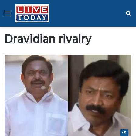
Menu
Se
fo
Dravidian rivalry
देश