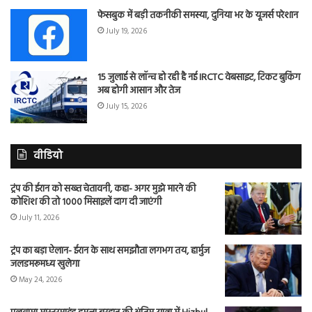
फेसबुक में बड़ी तकनीकी समस्या, दुनिया भर के यूजर्स परेशान
July 19, 2026
15 जुलाई से लॉन्च हो रही है नई IRCTC वेबसाइट, टिकट बुकिंग
अब होगी आसान और तेज
July 15, 2026
वीडियो
ट्रंप की ईरान को सख्त चेतावनी, कहा- अगर मुझे मारने की
कोशिश की तो 1000 मिसाइलें दाग दी जाएंगी
July 11, 2026
ट्रंप का बड़ा ऐलान- ईरान के साथ समझौता लगभग तय, हार्मुज
जलडमरूमध्य खुलेगा
May 24, 2026