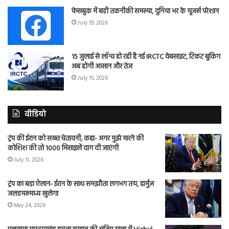
फेसबुक में बड़ी तकनीकी समस्या, दुनिया भर के यूजर्स परेशान
July 19, 2026
15 जुलाई से लॉन्च हो रही है नई IRCTC वेबसाइट, टिकट बुकिंग
अब होगी आसान और तेज
July 15, 2026
वीडियो
ट्रंप की ईरान को सख्त चेतावनी, कहा- अगर मुझे मारने की
कोशिश की तो 1000 मिसाइलें दाग दी जाएंगी
July 11, 2026
ट्रंप का बड़ा ऐलान- ईरान के साथ समझौता लगभग तय, हार्मुज
जलडमरूमध्य खुलेगा
May 24, 2026