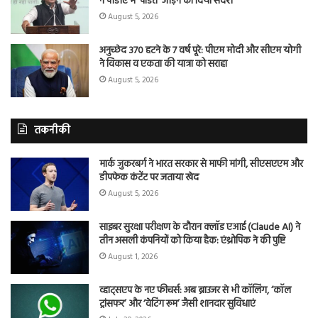
ने पीडीए में ‘पंडित’ जोड़ने का दिया संदेश
August 5, 2026
अनुच्छेद 370 हटने के 7 वर्ष पूरे: पीएम मोदी और सीएम योगी
ने विकास व एकता की यात्रा को सराहा
August 5, 2026
तकनीकी
मार्क जुकरबर्ग ने भारत सरकार से माफी मांगी, सीएसएएम और
डीपफेक कंटेंट पर जताया खेद
August 5, 2026
साइबर सुरक्षा परीक्षण के दौरान क्लॉड एआई (Claude AI) ने
तीन असली कंपनियों को किया हैक: एंथ्रोपिक ने की पुष्टि
August 1, 2026
व्हाट्सएप के नए फीचर्स: अब ब्राउजर से भी कॉलिंग, ‘कॉल
ट्रांसफर’ और ‘वेटिंग रूम’ जैसी शानदार सुविधाएं