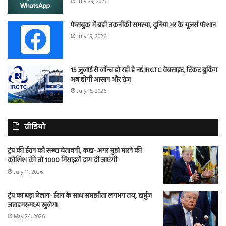
July 29, 2026
फेसबुक में बड़ी तकनीकी समस्या, दुनिया भर के यूजर्स परेशान
July 19, 2026
15 जुलाई से लॉन्च हो रही है नई IRCTC वेबसाइट, टिकट बुकिंग
अब होगी आसान और तेज
July 15, 2026
वीडियो
ट्रंप की ईरान को सख्त चेतावनी, कहा- अगर मुझे मारने की
कोशिश की तो 1000 मिसाइलें दाग दी जाएंगी
July 11, 2026
ट्रंप का बड़ा ऐलान- ईरान के साथ समझौता लगभग तय, हार्मुज
जलडमरूमध्य खुलेगा
May 24, 2026