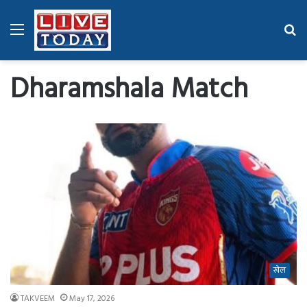
Menu
Se
fo
Dharamshala Match
खेल
TAKVEEM
May 17, 2026