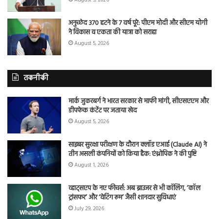
अनुच्छेद 370 हटने के 7 वर्ष पूरे: पीएम मोदी और सीएम योगी
ने विकास व एकता की यात्रा को सराहा
August 5, 2026
तकनीकी
मार्क जुकरबर्ग ने भारत सरकार से माफी मांगी, सीएसएएम और
डीपफेक कंटेंट पर जताया खेद
August 5, 2026
साइबर सुरक्षा परीक्षण के दौरान क्लॉड एआई (Claude AI) ने
तीन असली कंपनियों को किया हैक: एंथ्रोपिक ने की पुष्टि
August 1, 2026
व्हाट्सएप के नए फीचर्स: अब ब्राउजर से भी कॉलिंग, ‘कॉल
ट्रांसफर’ और ‘वेटिंग रूम’ जैसी शानदार सुविधाएं
July 29, 2026