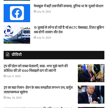
फेसबुक में बड़ी तकनीकी समस्या, दुनिया भर के यूजर्स परेशान
July 19, 2026
15 जुलाई से लॉन्च हो रही है नई IRCTC वेबसाइट, टिकट बुकिंग
अब होगी आसान और तेज
July 15, 2026
वीडियो
ट्रंप की ईरान को सख्त चेतावनी, कहा- अगर मुझे मारने की
कोशिश की तो 1000 मिसाइलें दाग दी जाएंगी
July 11, 2026
ट्रंप का बड़ा ऐलान- ईरान के साथ समझौता लगभग तय, हार्मुज
जलडमरूमध्य खुलेगा
May 24, 2026