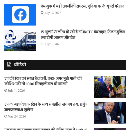
फेसबुक में बड़ी तकनीकी समस्या, दुनिया भर के यूजर्स परेशान
July 19, 2026
15 जुलाई से लॉन्च हो रही है नई IRCTC वेबसाइट, टिकट बुकिंग
अब होगी आसान और तेज
July 15, 2026
वीडियो
ट्रंप की ईरान को सख्त चेतावनी, कहा- अगर मुझे मारने की
कोशिश की तो 1000 मिसाइलें दाग दी जाएंगी
July 11, 2026
ट्रंप का बड़ा ऐलान- ईरान के साथ समझौता लगभग तय, हार्मुज
जलडमरूमध्य खुलेगा
May 24, 2026