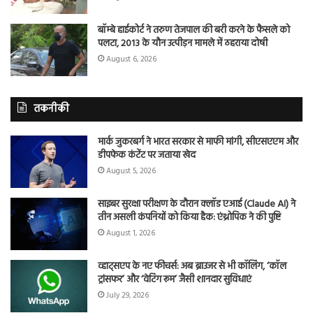
बॉम्बे हाईकोर्ट ने तरुण तेजपाल की बरी करने के फैसले को
पलटा, 2013 के यौन उत्पीड़न मामले में ठहराया दोषी
August 6, 2026
तकनीकी
मार्क जुकरबर्ग ने भारत सरकार से माफी मांगी, सीएसएएम और
डीपफेक कंटेंट पर जताया खेद
August 5, 2026
साइबर सुरक्षा परीक्षण के दौरान क्लॉड एआई (Claude AI) ने
तीन असली कंपनियों को किया हैक: एंथ्रोपिक ने की पुष्टि
August 1, 2026
व्हाट्सएप के नए फीचर्स: अब ब्राउजर से भी कॉलिंग, ‘कॉल
ट्रांसफर’ और ‘वेटिंग रूम’ जैसी शानदार सुविधाएं
July 29, 2026