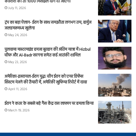
कोशिश की तो 1000 मिसाइलें दाग दी जाएंगी
July 11, 2026
ट्रंप का बड़ा ऐलान- ईरान के साथ समझौता लगभग तय, हार्मुज
जलडमरूमध्य खुलेगा
May 24, 2026
पुलवामा मास्टरमाइंड हमजा बुरहान की अंतिम यात्रा में Hizbul
चीफ और Al-Badr सरगना समेत कई आतंकी शामिल
May 23, 2026
अमेरिका-इजरायल-ईरान युद्ध: चीन ईरान को एयर डिफेंस
सिस्टम भेजने की तैयारी में, अमेरिकी खुफिया रिपोर्ट में दावा
April 11, 2026
ईरान ने कतर के सबसे बड़े गैस केंद्र रास लाफान पर हमला किया
March 19, 2026