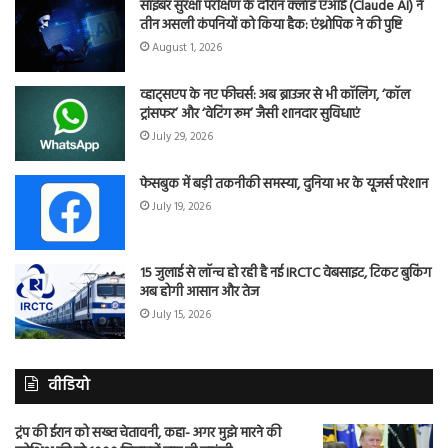
साइबर सुरक्षा परीक्षण के दौरान क्लॉड एआई (Claude AI) ने
तीन असली कंपनियों को किया हैक: एंथ्रोपिक ने की पुष्टि
August 1, 2026
व्हाट्सएप के नए फीचर्स: अब ब्राउजर से भी कॉलिंग, ‘कॉल
ट्रांसफर’ और ‘वेटिंग रूम’ जैसी शानदार सुविधाएं
July 29, 2026
फेसबुक में बड़ी तकनीकी समस्या, दुनिया भर के यूजर्स परेशान
July 19, 2026
15 जुलाई से लॉन्च हो रही है नई IRCTC वेबसाइट, टिकट बुकिंग
अब होगी आसान और तेज
July 15, 2026
वीडियो
ट्रंप की ईरान को सख्त चेतावनी, कहा- अगर मुझे मारने की