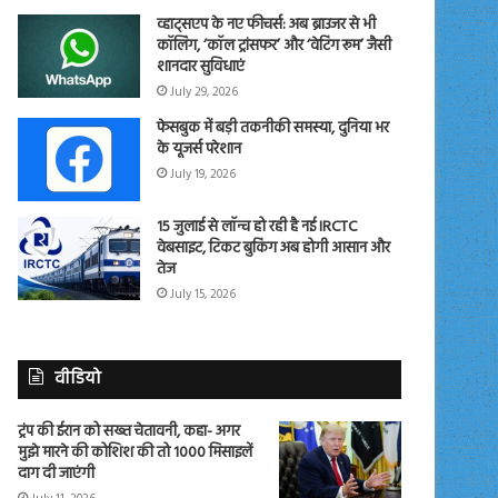
व्हाट्सएप के नए फीचर्स: अब ब्राउजर से भी
कॉलिंग, ‘कॉल ट्रांसफर’ और ‘वेटिंग रूम’ जैसी
शानदार सुविधाएं
July 29, 2026
फेसबुक में बड़ी तकनीकी समस्या, दुनिया भर
के यूजर्स परेशान
July 19, 2026
15 जुलाई से लॉन्च हो रही है नई IRCTC
वेबसाइट, टिकट बुकिंग अब होगी आसान और
तेज
July 15, 2026
वीडियो
ट्रंप की ईरान को सख्त चेतावनी, कहा- अगर
मुझे मारने की कोशिश की तो 1000 मिसाइलें
दाग दी जाएंगी