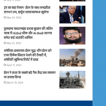
July 11, 2026
ट्रंप का बड़ा ऐलान- ईरान के साथ समझौता
लगभग तय, हार्मुज जलडमरूमध्य खुलेगा
May 24, 2026
पुलवामा मास्टरमाइंड हमजा बुरहान की अंतिम
यात्रा में Hizbul चीफ और Al-Badr सरगना
समेत कई आतंकी शामिल
May 23, 2026
अमेरिका-इजरायल-ईरान युद्ध: चीन ईरान को
एयर डिफेंस सिस्टम भेजने की तैयारी में,
अमेरिकी खुफिया रिपोर्ट में दावा
April 11, 2026
ईरान ने कतर के सबसे बड़े गैस केंद्र रास लाफान
पर हमला किया
March 19, 2026