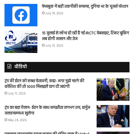
फेसबुक में बड़ी तकनीकी समस्या, दुनिया भर के यूजर्स परेशान
July 19, 2026
15 जुलाई से लॉन्च हो रही है नई IRCTC वेबसाइट, टिकट बुकिंग
अब होगी आसान और तेज
July 15, 2026
वीडियो
ट्रंप की ईरान को सख्त चेतावनी, कहा- अगर मुझे मारने की
कोशिश की तो 1000 मिसाइलें दाग दी जाएंगी
July 11, 2026
ट्रंप का बड़ा ऐलान- ईरान के साथ समझौता लगभग तय, हार्मुज
जलडमरूमध्य खुलेगा
May 24, 2026