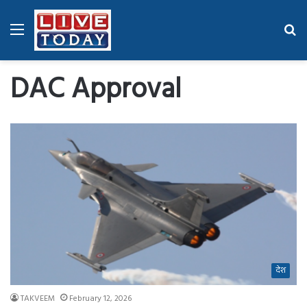
Menu
Se
fo
DAC Approval
देश
TAKVEEM
February 12, 2026