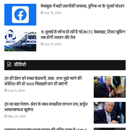
फेसबुक में बड़ी तकनीकी समस्या, दुनिया भर के यूजर्स परेशान
July 19, 2026
15 जुलाई से लॉन्च हो रही है नई IRCTC वेबसाइट, टिकट बुकिंग
अब होगी आसान और तेज
July 15, 2026
वीडियो
ट्रंप की ईरान को सख्त चेतावनी, कहा- अगर मुझे मारने की
कोशिश की तो 1000 मिसाइलें दाग दी जाएंगी
July 11, 2026
ट्रंप का बड़ा ऐलान- ईरान के साथ समझौता लगभग तय, हार्मुज
जलडमरूमध्य खुलेगा
May 24, 2026