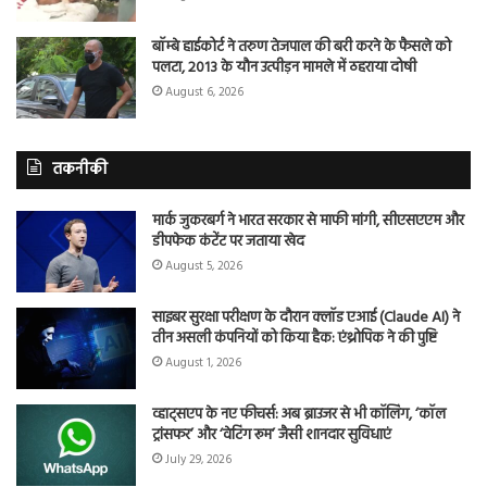
बॉम्बे हाईकोर्ट ने तरुण तेजपाल की बरी करने के फैसले को
पलटा, 2013 के यौन उत्पीड़न मामले में ठहराया दोषी
August 6, 2026
तकनीकी
मार्क जुकरबर्ग ने भारत सरकार से माफी मांगी, सीएसएएम और
डीपफेक कंटेंट पर जताया खेद
August 5, 2026
साइबर सुरक्षा परीक्षण के दौरान क्लॉड एआई (Claude AI) ने
तीन असली कंपनियों को किया हैक: एंथ्रोपिक ने की पुष्टि
August 1, 2026
व्हाट्सएप के नए फीचर्स: अब ब्राउजर से भी कॉलिंग, ‘कॉल
ट्रांसफर’ और ‘वेटिंग रूम’ जैसी शानदार सुविधाएं
July 29, 2026