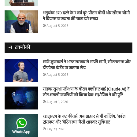
अनुच्छेद 370 हटने के 7 वर्ष पूरे: पीएम मोदी और सीएम योगी
ने विकास व एकता की यात्रा को सराहा
August 5, 2026
तकनीकी
मार्क जुकरबर्ग ने भारत सरकार से माफी मांगी, सीएसएएम और
डीपफेक कंटेंट पर जताया खेद
August 5, 2026
साइबर सुरक्षा परीक्षण के दौरान क्लॉड एआई (Claude AI) ने
तीन असली कंपनियों को किया हैक: एंथ्रोपिक ने की पुष्टि
August 1, 2026
व्हाट्सएप के नए फीचर्स: अब ब्राउजर से भी कॉलिंग, ‘कॉल
ट्रांसफर’ और ‘वेटिंग रूम’ जैसी शानदार सुविधाएं
July 29, 2026