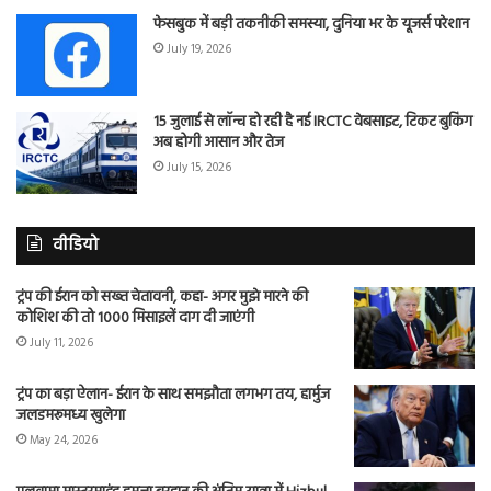
फेसबुक में बड़ी तकनीकी समस्या, दुनिया भर के यूजर्स परेशान
July 19, 2026
15 जुलाई से लॉन्च हो रही है नई IRCTC वेबसाइट, टिकट बुकिंग
अब होगी आसान और तेज
July 15, 2026
वीडियो
ट्रंप की ईरान को सख्त चेतावनी, कहा- अगर मुझे मारने की
कोशिश की तो 1000 मिसाइलें दाग दी जाएंगी
July 11, 2026
ट्रंप का बड़ा ऐलान- ईरान के साथ समझौता लगभग तय, हार्मुज
जलडमरूमध्य खुलेगा
May 24, 2026