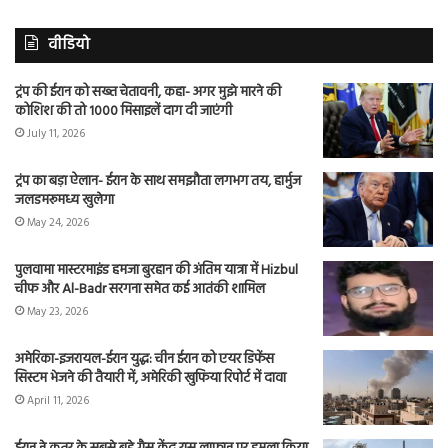
वीडियो
ट्रंप की ईरान को सख्त चेतावनी, कहा- अगर मुझे मारने की
कोशिश की तो 1000 मिसाइलें दाग दी जाएंगी
July 11, 2026
ट्रंप का बड़ा ऐलान- ईरान के साथ समझौता लगभग तय, हार्मुज
जलडमरूमध्य खुलेगा
May 24, 2026
पुलवामा मास्टरमाइंड हमजा बुरहान की अंतिम यात्रा में Hizbul
चीफ और Al-Badr सरगना समेत कई आतंकी शामिल
May 23, 2026
अमेरिका-इजरायल-ईरान युद्ध: चीन ईरान को एयर डिफेंस
सिस्टम भेजने की तैयारी में, अमेरिकी खुफिया रिपोर्ट में दावा
April 11, 2026