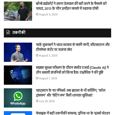
बॉम्बे हाईकोर्ट ने तरुण तेजपाल की बरी करने के फैसले को
पलटा, 2013 के यौन उत्पीड़न मामले में ठहराया दोषी
August 6, 2026
तकनीकी
मार्क जुकरबर्ग ने भारत सरकार से माफी मांगी, सीएसएएम और
डीपफेक कंटेंट पर जताया खेद
August 5, 2026
साइबर सुरक्षा परीक्षण के दौरान क्लॉड एआई (Claude AI) ने
तीन असली कंपनियों को किया हैक: एंथ्रोपिक ने की पुष्टि
August 1, 2026
व्हाट्सएप के नए फीचर्स: अब ब्राउजर से भी कॉलिंग, ‘कॉल
ट्रांसफर’ और ‘वेटिंग रूम’ जैसी शानदार सुविधाएं
July 29, 2026
फेसबुक में बड़ी तकनीकी समस्या, दुनिया भर के यूजर्स परेशान