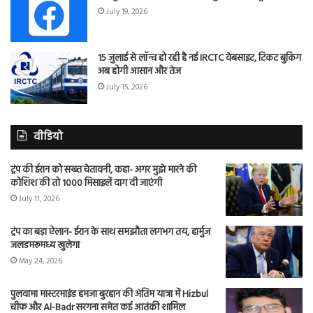
July 19, 2026
15 जुलाई से लॉन्च हो रही है नई IRCTC वेबसाइट, टिकट बुकिंग
अब होगी आसान और तेज
July 15, 2026
वीडियो
ट्रंप की ईरान को सख्त चेतावनी, कहा- अगर मुझे मारने की
कोशिश की तो 1000 मिसाइलें दाग दी जाएंगी
July 11, 2026
ट्रंप का बड़ा ऐलान- ईरान के साथ समझौता लगभग तय, हार्मुज
जलडमरूमध्य खुलेगा
May 24, 2026
पुलवामा मास्टरमाइंड हमजा बुरहान की अंतिम यात्रा में Hizbul
चीफ और Al-Badr सरगना समेत कई आतंकी शामिल