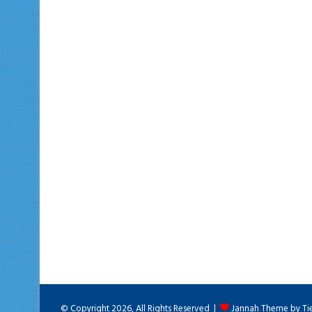
© Copyright 2026, All Rights Reserved |
Jannah Theme by Ti