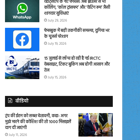
व्हाट्सएप के नए फीचर्स: अब ब्राउजर से भी
कॉलिंग, ‘कॉल ट्रांसफर’ और ‘वेटिंग रूम’ जैसी
शानदार सुविधाएं
July 29, 2026
फेसबुक में बड़ी तकनीकी समस्या, दुनिया भर
के यूजर्स परेशान
July 19, 2026
15 जुलाई से लॉन्च हो रही है नई IRCTC
वेबसाइट, टिकट बुकिंग अब होगी आसान और
तेज
July 15, 2026
वीडियो
ट्रंप की ईरान को सख्त चेतावनी, कहा- अगर
मुझे मारने की कोशिश की तो 1000 मिसाइलें
दाग दी जाएंगी
July 11, 2026