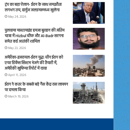
ट्रंप का बड़ा ऐलान- ईरान के साथ समझौता
लगभग तय, हार्मुज जलडमरूमध्य खुलेगा
May 24, 2026
पुलवामा मास्टरमाइंड हमजा बुरहान की अंतिम
यात्रा में Hizbul चीफ और Al-Badr सरगना
समेत कई आतंकी शामिल
May 23, 2026
अमेरिका-इजरायल-ईरान युद्ध: चीन ईरान को
एयर डिफेंस सिस्टम भेजने की तैयारी में,
अमेरिकी खुफिया रिपोर्ट में दावा
April 11, 2026
ईरान ने कतर के सबसे बड़े गैस केंद्र रास लाफान
पर हमला किया
March 19, 2026