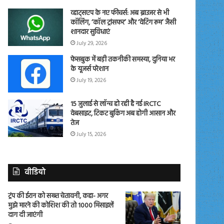
व्हाट्सएप के नए फीचर्स: अब ब्राउजर से भी
कॉलिंग, ‘कॉल ट्रांसफर’ और ‘वेटिंग रूम’ जैसी
शानदार सुविधाएं
July 29, 2026
फेसबुक में बड़ी तकनीकी समस्या, दुनिया भर
के यूजर्स परेशान
July 19, 2026
15 जुलाई से लॉन्च हो रही है नई IRCTC
वेबसाइट, टिकट बुकिंग अब होगी आसान और
तेज
July 15, 2026
वीडियो
ट्रंप की ईरान को सख्त चेतावनी, कहा- अगर
मुझे मारने की कोशिश की तो 1000 मिसाइलें
दाग दी जाएंगी