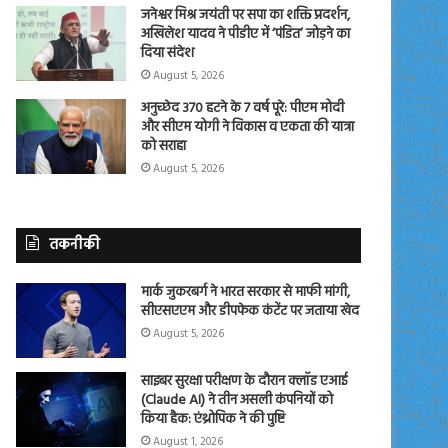
जनेश्वर मिश्र जयंती पर सपा का शक्ति प्रदर्शन,
अखिलेश यादव ने पीडीए में ‘पंडित’ जोड़ने का
दिया संदेश
August 5, 2026
अनुच्छेद 370 हटने के 7 वर्ष पूरे: पीएम मोदी
और सीएम योगी ने विकास व एकता की यात्रा
को सराहा
August 5, 2026
तकनीकी
मार्क जुकरबर्ग ने भारत सरकार से माफी मांगी,
सीएसएएम और डीपफेक कंटेंट पर जताया खेद
August 5, 2026
साइबर सुरक्षा परीक्षण के दौरान क्लॉड एआई
(Claude AI) ने तीन असली कंपनियों को
किया हैक: एंथ्रोपिक ने की पुष्टि
August 1, 2026