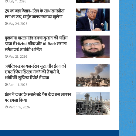
July 11, 2026
ट्रंप का बड़ा ऐलान- ईरान के साथ समझौता
लगभग तय, हार्मुज जलडमरूमध्य खुलेगा
May 24, 2026
पुलवामा मास्टरमाइंड हमजा बुरहान की अंतिम
यात्रा में Hizbul चीफ और Al-Badr सरगना
समेत कई आतंकी शामिल
May 23, 2026
अमेरिका-इजरायल-ईरान युद्ध: चीन ईरान को
एयर डिफेंस सिस्टम भेजने की तैयारी में,
अमेरिकी खुफिया रिपोर्ट में दावा
April 11, 2026
ईरान ने कतर के सबसे बड़े गैस केंद्र रास लाफान
पर हमला किया
March 19, 2026