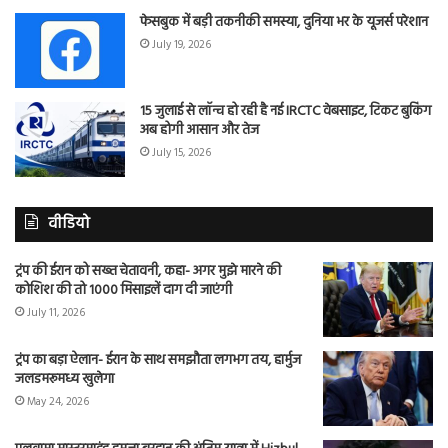
फेसबुक में बड़ी तकनीकी समस्या, दुनिया भर के यूजर्स परेशान
July 19, 2026
15 जुलाई से लॉन्च हो रही है नई IRCTC वेबसाइट, टिकट बुकिंग
अब होगी आसान और तेज
July 15, 2026
वीडियो
ट्रंप की ईरान को सख्त चेतावनी, कहा- अगर मुझे मारने की
कोशिश की तो 1000 मिसाइलें दाग दी जाएंगी
July 11, 2026
ट्रंप का बड़ा ऐलान- ईरान के साथ समझौता लगभग तय, हार्मुज
जलडमरूमध्य खुलेगा
May 24, 2026