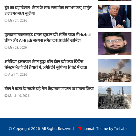
ट्रंप का बड़ा ऐलान- ईरान के साथ समझौता लगभग तय, हार्मुज
जलडमरूमध्य खुलेगा
May 24, 2026
पुलवामा मास्टरमाइंड हमजा बुरहान की अंतिम यात्रा में Hizbul
चीफ और Al-Badr सरगना समेत कई आतंकी शामिल
May 23, 2026
अमेरिका-इजरायल-ईरान युद्ध: चीन ईरान को एयर डिफेंस
सिस्टम भेजने की तैयारी में, अमेरिकी खुफिया रिपोर्ट में दावा
April 11, 2026
ईरान ने कतर के सबसे बड़े गैस केंद्र रास लाफान पर हमला किया
March 19, 2026
© Copyright 2026, All Rights Reserved |
Jannah Theme by TieLabs