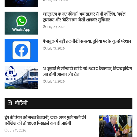
व्हाट्सएप के नए फीचर्स: अब ब्राउजर से भी कॉलिंग, ‘कॉल
ट्रांसफर’ और ‘वेटिंग रूम’ जैसी शानदार सुविधाएं
July 29, 2026
फेसबुक में बड़ी तकनीकी समस्या, दुनिया भर के यूजर्स परेशान
July 19, 2026
15 जुलाई से लॉन्च हो रही है नई IRCTC वेबसाइट, टिकट बुकिंग
अब होगी आसान और तेज
July 15, 2026
वीडियो
ट्रंप की ईरान को सख्त चेतावनी, कहा- अगर मुझे मारने की
कोशिश की तो 1000 मिसाइलें दाग दी जाएंगी
July 11, 2026