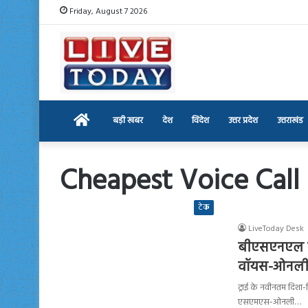
Friday, August 7 2026
Home
बड़ी खबर
देश
विदेश
उत्तर प्रदेश
उत्तराखंड
Cheapest Voice Call 
टेक
LiveToday Desk
बीएसएनएल ने
वॉयस-ओनली प
ट्राई के नवीनतम दिशा-न
एसएमएस-ओनली…