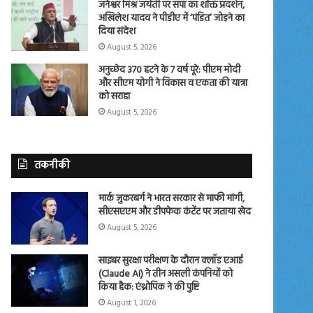
जनेश्वर मिश्र जयंती पर सपा का शक्ति प्रदर्शन,
अखिलेश यादव ने पीडीए में ‘पंडित’ जोड़ने का
दिया संदेश
August 5, 2026
अनुच्छेद 370 हटने के 7 वर्ष पूरे: पीएम मोदी
और सीएम योगी ने विकास व एकता की यात्रा
को सराहा
August 5, 2026
तकनीकी
मार्क जुकरबर्ग ने भारत सरकार से माफी मांगी,
सीएसएएम और डीपफेक कंटेंट पर जताया खेद
August 5, 2026
साइबर सुरक्षा परीक्षण के दौरान क्लॉड एआई
(Claude AI) ने तीन असली कंपनियों को
किया हैक: एंथ्रोपिक ने की पुष्टि
August 1, 2026