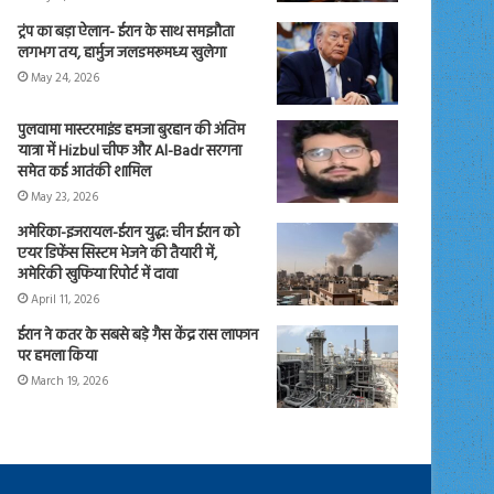
ट्रंप का बड़ा ऐलान- ईरान के साथ समझौता
लगभग तय, हार्मुज जलडमरूमध्य खुलेगा
May 24, 2026
पुलवामा मास्टरमाइंड हमजा बुरहान की अंतिम
यात्रा में Hizbul चीफ और Al-Badr सरगना
समेत कई आतंकी शामिल
May 23, 2026
अमेरिका-इजरायल-ईरान युद्ध: चीन ईरान को
एयर डिफेंस सिस्टम भेजने की तैयारी में,
अमेरिकी खुफिया रिपोर्ट में दावा
April 11, 2026
ईरान ने कतर के सबसे बड़े गैस केंद्र रास लाफान
पर हमला किया
March 19, 2026