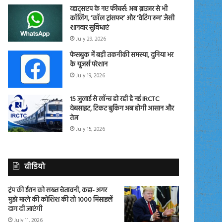
व्हाट्सएप के नए फीचर्स: अब ब्राउजर से भी
कॉलिंग, ‘कॉल ट्रांसफर’ और ‘वेटिंग रूम’ जैसी
शानदार सुविधाएं
July 29, 2026
फेसबुक में बड़ी तकनीकी समस्या, दुनिया भर
के यूजर्स परेशान
July 19, 2026
15 जुलाई से लॉन्च हो रही है नई IRCTC
वेबसाइट, टिकट बुकिंग अब होगी आसान और
तेज
July 15, 2026
वीडियो
ट्रंप की ईरान को सख्त चेतावनी, कहा- अगर
मुझे मारने की कोशिश की तो 1000 मिसाइलें
दाग दी जाएंगी
July 11, 2026