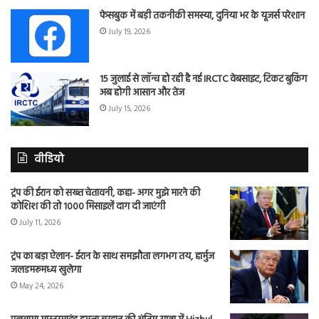
फेसबुक में बड़ी तकनीकी समस्या, दुनिया भर के यूजर्स परेशान
July 19, 2026
15 जुलाई से लॉन्च हो रही है नई IRCTC वेबसाइट, टिकट बुकिंग
अब होगी आसान और तेज
July 15, 2026
वीडियो
ट्रंप की ईरान को सख्त चेतावनी, कहा- अगर मुझे मारने की
कोशिश की तो 1000 मिसाइलें दाग दी जाएंगी
July 11, 2026
ट्रंप का बड़ा ऐलान- ईरान के साथ समझौता लगभग तय, हार्मुज
जलडमरूमध्य खुलेगा
May 24, 2026