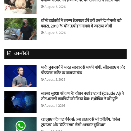
कहा— परिवार की इच्छा पर बेटे को राजनीति में लाएंगे आगे
August 6, 2026
बॉम्बे हाईकोर्ट ने तरुण तेजपाल की बरी करने के फैसले को
पलटा, 2013 के यौन उत्पीड़न मामले में ठहराया दोषी
August 6, 2026
तकनीकी
मार्क जुकरबर्ग ने भारत सरकार से माफी मांगी, सीएसएएम और
डीपफेक कंटेंट पर जताया खेद
August 5, 2026
साइबर सुरक्षा परीक्षण के दौरान क्लॉड एआई (Claude AI) ने
तीन असली कंपनियों को किया हैक: एंथ्रोपिक ने की पुष्टि
August 1, 2026
व्हाट्सएप के नए फीचर्स: अब ब्राउजर से भी कॉलिंग, ‘कॉल
ट्रांसफर’ और ‘वेटिंग रूम’ जैसी शानदार सुविधाएं