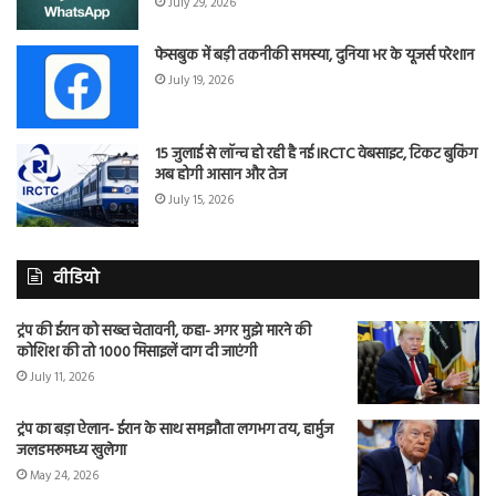
July 29, 2026
फेसबुक में बड़ी तकनीकी समस्या, दुनिया भर के यूजर्स परेशान
July 19, 2026
15 जुलाई से लॉन्च हो रही है नई IRCTC वेबसाइट, टिकट बुकिंग
अब होगी आसान और तेज
July 15, 2026
वीडियो
ट्रंप की ईरान को सख्त चेतावनी, कहा- अगर मुझे मारने की
कोशिश की तो 1000 मिसाइलें दाग दी जाएंगी
July 11, 2026
ट्रंप का बड़ा ऐलान- ईरान के साथ समझौता लगभग तय, हार्मुज
जलडमरूमध्य खुलेगा
May 24, 2026