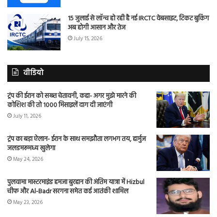
15 जुलाई से लॉन्च हो रही है नई IRCTC वेबसाइट, टिकट बुकिंग
अब होगी आसान और तेज
July 15, 2026
वीडियो
ट्रंप की ईरान को सख्त चेतावनी, कहा- अगर मुझे मारने की
कोशिश की तो 1000 मिसाइलें दाग दी जाएंगी
July 11, 2026
ट्रंप का बड़ा ऐलान- ईरान के साथ समझौता लगभग तय, हार्मुज
जलडमरूमध्य खुलेगा
May 24, 2026
पुलवामा मास्टरमाइंड हमजा बुरहान की अंतिम यात्रा में Hizbul
चीफ और Al-Badr सरगना समेत कई आतंकी शामिल
May 23, 2026