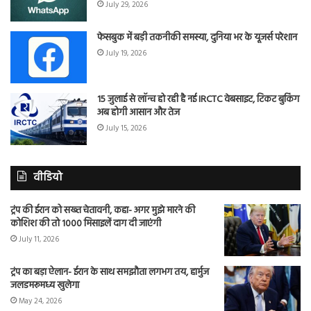
July 29, 2026
फेसबुक में बड़ी तकनीकी समस्या, दुनिया भर के यूजर्स परेशान
July 19, 2026
15 जुलाई से लॉन्च हो रही है नई IRCTC वेबसाइट, टिकट बुकिंग
अब होगी आसान और तेज
July 15, 2026
वीडियो
ट्रंप की ईरान को सख्त चेतावनी, कहा- अगर मुझे मारने की
कोशिश की तो 1000 मिसाइलें दाग दी जाएंगी
July 11, 2026
ट्रंप का बड़ा ऐलान- ईरान के साथ समझौता लगभग तय, हार्मुज
जलडमरूमध्य खुलेगा
May 24, 2026