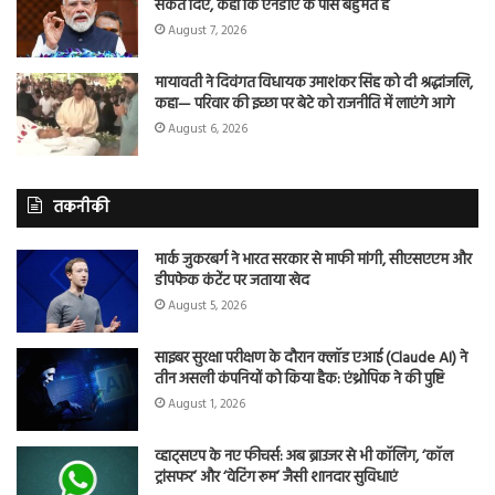
संकेत दिए, कहा कि एनडीए के पास बहुमत है
August 7, 2026
मायावती ने दिवंगत विधायक उमाशंकर सिंह को दी श्रद्धांजलि,
कहा— परिवार की इच्छा पर बेटे को राजनीति में लाएंगे आगे
August 6, 2026
तकनीकी
मार्क जुकरबर्ग ने भारत सरकार से माफी मांगी, सीएसएएम और
डीपफेक कंटेंट पर जताया खेद
August 5, 2026
साइबर सुरक्षा परीक्षण के दौरान क्लॉड एआई (Claude AI) ने
तीन असली कंपनियों को किया हैक: एंथ्रोपिक ने की पुष्टि
August 1, 2026
व्हाट्सएप के नए फीचर्स: अब ब्राउजर से भी कॉलिंग, ‘कॉल
ट्रांसफर’ और ‘वेटिंग रूम’ जैसी शानदार सुविधाएं