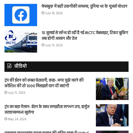
फेसबुक में बड़ी तकनीकी समस्या, दुनिया भर के यूजर्स परेशान
July 19, 2026
15 जुलाई से लॉन्च हो रही है नई IRCTC वेबसाइट, टिकट बुकिंग
अब होगी आसान और तेज
July 15, 2026
वीडियो
ट्रंप की ईरान को सख्त चेतावनी, कहा- अगर मुझे मारने की
कोशिश की तो 1000 मिसाइलें दाग दी जाएंगी
July 11, 2026
ट्रंप का बड़ा ऐलान- ईरान के साथ समझौता लगभग तय, हार्मुज
जलडमरूमध्य खुलेगा
May 24, 2026