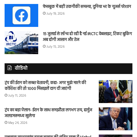
फेसबुक में बड़ी तकनीकी समस्या, दुनिया भर के यूजर्स परेशान
July 19, 2026
15 जुलाई से लॉन्च हो रही है नई IRCTC वेबसाइट, टिकट बुकिंग
अब होगी आसान और तेज
July 15, 2026
वीडियो
ट्रंप की ईरान को सख्त चेतावनी, कहा- अगर मुझे मारने की
कोशिश की तो 1000 मिसाइलें दाग दी जाएंगी
July 11, 2026
ट्रंप का बड़ा ऐलान- ईरान के साथ समझौता लगभग तय, हार्मुज
जलडमरूमध्य खुलेगा
May 24, 2026