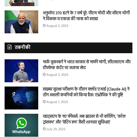
अनुच्छेद 370 हटने के 7 वर्ष पूरे: पीएम मोदी और सीएम योगी
ने विकास व एकता की यात्रा को सराहा
August 5, 2026
तकनीकी
मार्क जुकरबर्ग ने भारत सरकार से माफी मांगी, सीएसएएम और
डीपफेक कंटेंट पर जताया खेद
August 5, 2026
साइबर सुरक्षा परीक्षण के दौरान क्लॉड एआई (Claude AI) ने
तीन असली कंपनियों को किया हैक: एंथ्रोपिक ने की पुष्टि
August 1, 2026
व्हाट्सएप के नए फीचर्स: अब ब्राउजर से भी कॉलिंग, ‘कॉल
ट्रांसफर’ और ‘वेटिंग रूम’ जैसी शानदार सुविधाएं
July 29, 2026