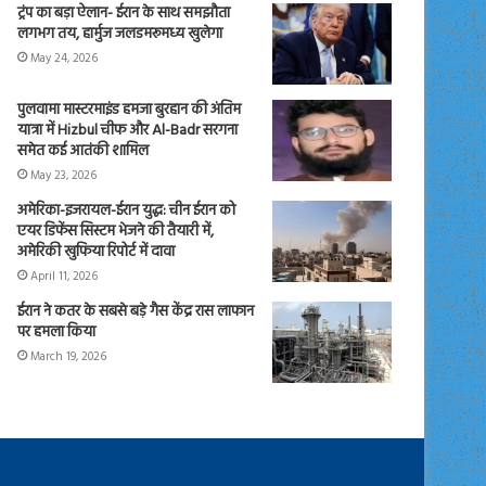
ट्रंप का बड़ा ऐलान- ईरान के साथ समझौता
लगभग तय, हार्मुज जलडमरूमध्य खुलेगा
May 24, 2026
पुलवामा मास्टरमाइंड हमजा बुरहान की अंतिम
यात्रा में Hizbul चीफ और Al-Badr सरगना
समेत कई आतंकी शामिल
May 23, 2026
अमेरिका-इजरायल-ईरान युद्ध: चीन ईरान को
एयर डिफेंस सिस्टम भेजने की तैयारी में,
अमेरिकी खुफिया रिपोर्ट में दावा
April 11, 2026
ईरान ने कतर के सबसे बड़े गैस केंद्र रास लाफान
पर हमला किया
March 19, 2026