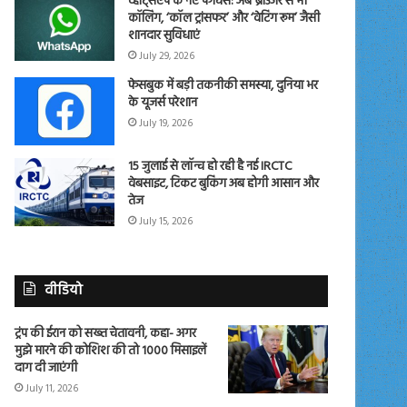
व्हाट्सएप के नए फीचर्स: अब ब्राउजर से भी
कॉलिंग, ‘कॉल ट्रांसफर’ और ‘वेटिंग रूम’ जैसी
शानदार सुविधाएं
July 29, 2026
फेसबुक में बड़ी तकनीकी समस्या, दुनिया भर
के यूजर्स परेशान
July 19, 2026
15 जुलाई से लॉन्च हो रही है नई IRCTC
वेबसाइट, टिकट बुकिंग अब होगी आसान और
तेज
July 15, 2026
वीडियो
ट्रंप की ईरान को सख्त चेतावनी, कहा- अगर
मुझे मारने की कोशिश की तो 1000 मिसाइलें
दाग दी जाएंगी
July 11, 2026