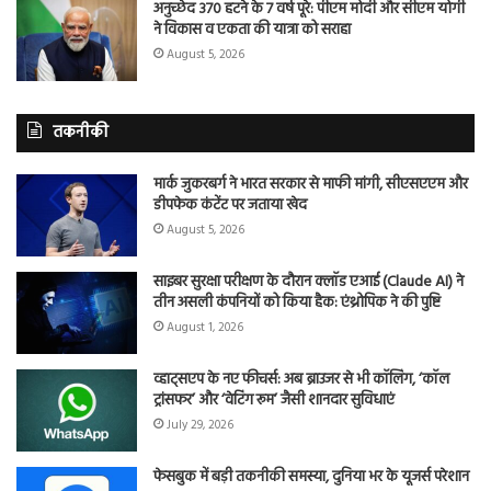
अनुच्छेद 370 हटने के 7 वर्ष पूरे: पीएम मोदी और सीएम योगी
ने विकास व एकता की यात्रा को सराहा
August 5, 2026
तकनीकी
मार्क जुकरबर्ग ने भारत सरकार से माफी मांगी, सीएसएएम और
डीपफेक कंटेंट पर जताया खेद
August 5, 2026
साइबर सुरक्षा परीक्षण के दौरान क्लॉड एआई (Claude AI) ने
तीन असली कंपनियों को किया हैक: एंथ्रोपिक ने की पुष्टि
August 1, 2026
व्हाट्सएप के नए फीचर्स: अब ब्राउजर से भी कॉलिंग, ‘कॉल
ट्रांसफर’ और ‘वेटिंग रूम’ जैसी शानदार सुविधाएं
July 29, 2026
फेसबुक में बड़ी तकनीकी समस्या, दुनिया भर के यूजर्स परेशान