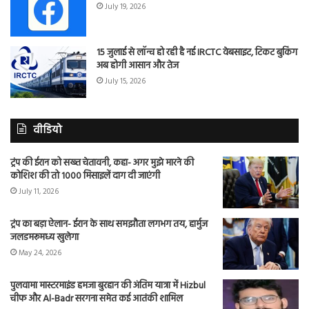
July 19, 2026
15 जुलाई से लॉन्च हो रही है नई IRCTC वेबसाइट, टिकट बुकिंग
अब होगी आसान और तेज
July 15, 2026
वीडियो
ट्रंप की ईरान को सख्त चेतावनी, कहा- अगर मुझे मारने की
कोशिश की तो 1000 मिसाइलें दाग दी जाएंगी
July 11, 2026
ट्रंप का बड़ा ऐलान- ईरान के साथ समझौता लगभग तय, हार्मुज
जलडमरूमध्य खुलेगा
May 24, 2026
पुलवामा मास्टरमाइंड हमजा बुरहान की अंतिम यात्रा में Hizbul
चीफ और Al-Badr सरगना समेत कई आतंकी शामिल