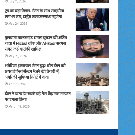
July 11, 2026
ट्रंप का बड़ा ऐलान- ईरान के साथ समझौता
लगभग तय, हार्मुज जलडमरूमध्य खुलेगा
May 24, 2026
पुलवामा मास्टरमाइंड हमजा बुरहान की अंतिम
यात्रा में Hizbul चीफ और Al-Badr सरगना
समेत कई आतंकी शामिल
May 23, 2026
अमेरिका-इजरायल-ईरान युद्ध: चीन ईरान को
एयर डिफेंस सिस्टम भेजने की तैयारी में,
अमेरिकी खुफिया रिपोर्ट में दावा
April 11, 2026
ईरान ने कतर के सबसे बड़े गैस केंद्र रास लाफान
पर हमला किया
March 19, 2026