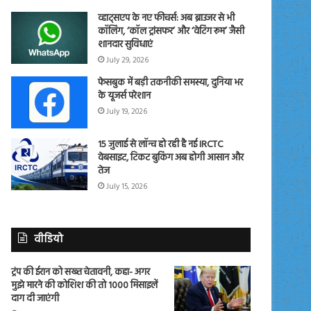
व्हाट्सएप के नए फीचर्स: अब ब्राउजर से भी
कॉलिंग, ‘कॉल ट्रांसफर’ और ‘वेटिंग रूम’ जैसी
शानदार सुविधाएं
July 29, 2026
फेसबुक में बड़ी तकनीकी समस्या, दुनिया भर
के यूजर्स परेशान
July 19, 2026
15 जुलाई से लॉन्च हो रही है नई IRCTC
वेबसाइट, टिकट बुकिंग अब होगी आसान और
तेज
July 15, 2026
वीडियो
ट्रंप की ईरान को सख्त चेतावनी, कहा- अगर
मुझे मारने की कोशिश की तो 1000 मिसाइलें
दाग दी जाएंगी