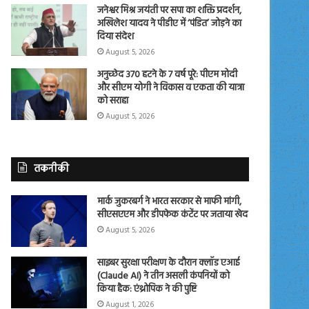
जनेश्वर मिश्र जयंती पर सपा का शक्ति प्रदर्शन,
अखिलेश यादव ने पीडीए में ‘पंडित’ जोड़ने का
दिया संदेश
August 5, 2026
अनुच्छेद 370 हटने के 7 वर्ष पूरे: पीएम मोदी
और सीएम योगी ने विकास व एकता की यात्रा
को सराहा
August 5, 2026
तकनीकी
मार्क जुकरबर्ग ने भारत सरकार से माफी मांगी,
सीएसएएम और डीपफेक कंटेंट पर जताया खेद
August 5, 2026
साइबर सुरक्षा परीक्षण के दौरान क्लॉड एआई
(Claude AI) ने तीन असली कंपनियों को
किया हैक: एंथ्रोपिक ने की पुष्टि
August 1, 2026