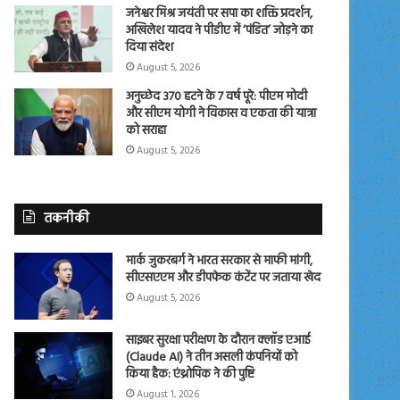
जनेश्वर मिश्र जयंती पर सपा का शक्ति प्रदर्शन,
अखिलेश यादव ने पीडीए में ‘पंडित’ जोड़ने का
दिया संदेश
August 5, 2026
अनुच्छेद 370 हटने के 7 वर्ष पूरे: पीएम मोदी
और सीएम योगी ने विकास व एकता की यात्रा
को सराहा
August 5, 2026
तकनीकी
मार्क जुकरबर्ग ने भारत सरकार से माफी मांगी,
सीएसएएम और डीपफेक कंटेंट पर जताया खेद
August 5, 2026
साइबर सुरक्षा परीक्षण के दौरान क्लॉड एआई
(Claude AI) ने तीन असली कंपनियों को
किया हैक: एंथ्रोपिक ने की पुष्टि
August 1, 2026