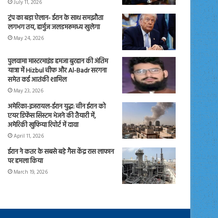
July 11, 2026
ट्रंप का बड़ा ऐलान- ईरान के साथ समझौता
लगभग तय, हार्मुज जलडमरूमध्य खुलेगा
May 24, 2026
पुलवामा मास्टरमाइंड हमजा बुरहान की अंतिम
यात्रा में Hizbul चीफ और Al-Badr सरगना
समेत कई आतंकी शामिल
May 23, 2026
अमेरिका-इजरायल-ईरान युद्ध: चीन ईरान को
एयर डिफेंस सिस्टम भेजने की तैयारी में,
अमेरिकी खुफिया रिपोर्ट में दावा
April 11, 2026
ईरान ने कतर के सबसे बड़े गैस केंद्र रास लाफान
पर हमला किया
March 19, 2026