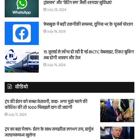
ट्रांसफर’ और ‘वेटिंग रूम’ जैसी शानदार सुविधाएं
July 29, 2026
फेसबुक में बड़ी तकनीकी समस्या, दुनिया भर के यूजर्स परेशान
July 19, 2026
15 जुलाई से लॉन्च हो रही है नई IRCTC वेबसाइट, टिकट बुकिंग
अब होगी आसान और तेज
July 15, 2026
वीडियो
ट्रंप की ईरान को सख्त चेतावनी, कहा- अगर मुझे मारने की
कोशिश की तो 1000 मिसाइलें दाग दी जाएंगी
July 11, 2026
ट्रंप का बड़ा ऐलान- ईरान के साथ समझौता लगभग तय, हार्मुज
जलडमरूमध्य खुलेगा