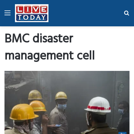
Menu
Se
fo
BMC disaster
management cell