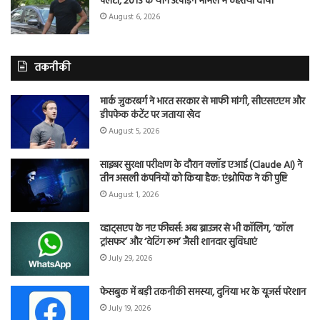
पलटा, 2013 के यौन उत्पीड़न मामले में ठहराया दोषी
August 6, 2026
तकनीकी
मार्क जुकरबर्ग ने भारत सरकार से माफी मांगी, सीएसएएम और
डीपफेक कंटेंट पर जताया खेद
August 5, 2026
साइबर सुरक्षा परीक्षण के दौरान क्लॉड एआई (Claude AI) ने
तीन असली कंपनियों को किया हैक: एंथ्रोपिक ने की पुष्टि
August 1, 2026
व्हाट्सएप के नए फीचर्स: अब ब्राउजर से भी कॉलिंग, ‘कॉल
ट्रांसफर’ और ‘वेटिंग रूम’ जैसी शानदार सुविधाएं
July 29, 2026
फेसबुक में बड़ी तकनीकी समस्या, दुनिया भर के यूजर्स परेशान
July 19, 2026