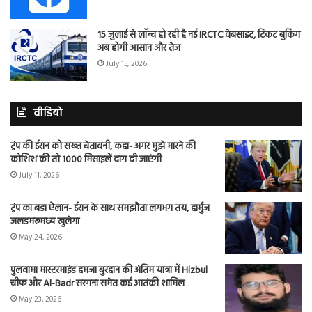
15 जुलाई से लॉन्च हो रही है नई IRCTC वेबसाइट, टिकट बुकिंग
अब होगी आसान और तेज
July 15, 2026
वीडियो
ट्रंप की ईरान को सख्त चेतावनी, कहा- अगर मुझे मारने की
कोशिश की तो 1000 मिसाइलें दाग दी जाएंगी
July 11, 2026
ट्रंप का बड़ा ऐलान- ईरान के साथ समझौता लगभग तय, हार्मुज
जलडमरूमध्य खुलेगा
May 24, 2026
पुलवामा मास्टरमाइंड हमजा बुरहान की अंतिम यात्रा में Hizbul
चीफ और Al-Badr सरगना समेत कई आतंकी शामिल
May 23, 2026