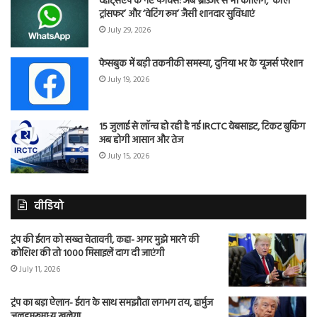
व्हाट्सएप के नए फीचर्स: अब ब्राउजर से भी कॉलिंग, ‘कॉल
ट्रांसफर’ और ‘वेटिंग रूम’ जैसी शानदार सुविधाएं
July 29, 2026
फेसबुक में बड़ी तकनीकी समस्या, दुनिया भर के यूजर्स परेशान
July 19, 2026
15 जुलाई से लॉन्च हो रही है नई IRCTC वेबसाइट, टिकट बुकिंग
अब होगी आसान और तेज
July 15, 2026
वीडियो
ट्रंप की ईरान को सख्त चेतावनी, कहा- अगर मुझे मारने की
कोशिश की तो 1000 मिसाइलें दाग दी जाएंगी
July 11, 2026
ट्रंप का बड़ा ऐलान- ईरान के साथ समझौता लगभग तय, हार्मुज
जलडमरूमध्य खुलेगा