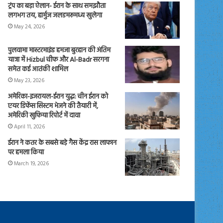
ट्रंप का बड़ा ऐलान- ईरान के साथ समझौता
लगभग तय, हार्मुज जलडमरूमध्य खुलेगा
May 24, 2026
पुलवामा मास्टरमाइंड हमजा बुरहान की अंतिम
यात्रा में Hizbul चीफ और Al-Badr सरगना
समेत कई आतंकी शामिल
May 23, 2026
अमेरिका-इजरायल-ईरान युद्ध: चीन ईरान को
एयर डिफेंस सिस्टम भेजने की तैयारी में,
अमेरिकी खुफिया रिपोर्ट में दावा
April 11, 2026
ईरान ने कतर के सबसे बड़े गैस केंद्र रास लाफान
पर हमला किया
March 19, 2026