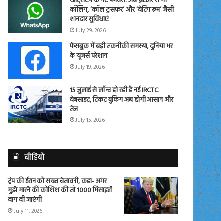
व्हाट्सएप के नए फीचर्स: अब ब्राउजर से भी
कॉलिंग, ‘कॉल ट्रांसफर’ और ‘वेटिंग रूम’ जैसी
शानदार सुविधाएं
July 29, 2026
फेसबुक में बड़ी तकनीकी समस्या, दुनिया भर
के यूजर्स परेशान
July 19, 2026
15 जुलाई से लॉन्च हो रही है नई IRCTC
वेबसाइट, टिकट बुकिंग अब होगी आसान और
तेज
July 15, 2026
वीडियो
ट्रंप की ईरान को सख्त चेतावनी, कहा- अगर
मुझे मारने की कोशिश की तो 1000 मिसाइलें
दाग दी जाएंगी
July 11, 2026