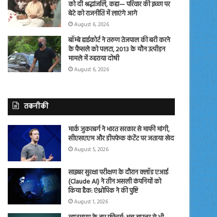
को दी श्रद्धांजलि, कहा— परिवार की इच्छा पर
बेटे को राजनीति में लाएंगे आगे
August 6, 2026
बॉम्बे हाईकोर्ट ने तरुण तेजपाल की बरी करने
के फैसले को पलटा, 2013 के यौन उत्पीड़न
मामले में ठहराया दोषी
August 6, 2026
तकनीकी
मार्क जुकरबर्ग ने भारत सरकार से माफी मांगी,
सीएसएएम और डीपफेक कंटेंट पर जताया खेद
August 5, 2026
साइबर सुरक्षा परीक्षण के दौरान क्लॉड एआई
(Claude AI) ने तीन असली कंपनियों को
किया हैक: एंथ्रोपिक ने की पुष्टि
August 1, 2026