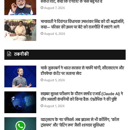
संकेत दिए, कहा कि एनडीए के पास बहुमत है
August 7, 2026
मायावती ने दिवंगत विधायक उमाशंकर सिंह को दी श्रद्धांजलि,
कहा— परिवार की इच्छा पर बेटे को राजनीति में लाएंगे आगे
August 6, 2026
तकनीकी
मार्क जुकरबर्ग ने भारत सरकार से माफी मांगी, सीएसएएम और
डीपफेक कंटेंट पर जताया खेद
August 5, 2026
साइबर सुरक्षा परीक्षण के दौरान क्लॉड एआई (Claude AI) ने
तीन असली कंपनियों को किया हैक: एंथ्रोपिक ने की पुष्टि
August 1, 2026
व्हाट्सएप के नए फीचर्स: अब ब्राउजर से भी कॉलिंग, ‘कॉल
ट्रांसफर’ और ‘वेटिंग रूम’ जैसी शानदार सुविधाएं