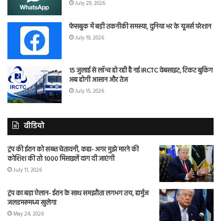
July 29, 2026
फेसबुक में बड़ी तकनीकी समस्या, दुनिया भर के यूजर्स परेशान
July 19, 2026
15 जुलाई से लॉन्च हो रही है नई IRCTC वेबसाइट, टिकट बुकिंग
अब होगी आसान और तेज
July 15, 2026
वीडियो
ट्रंप की ईरान को सख्त चेतावनी, कहा- अगर मुझे मारने की
कोशिश की तो 1000 मिसाइलें दाग दी जाएंगी
July 11, 2026
ट्रंप का बड़ा ऐलान- ईरान के साथ समझौता लगभग तय, हार्मुज
जलडमरूमध्य खुलेगा
May 24, 2026