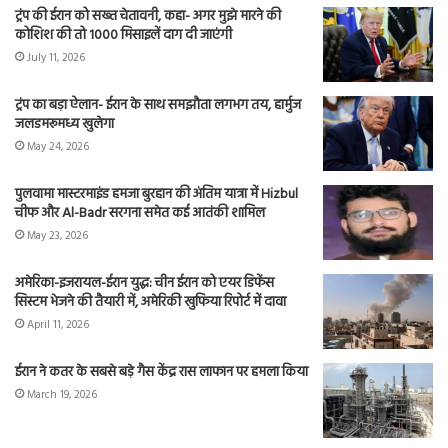
ट्रंप की ईरान को सख्त चेतावनी, कहा- अगर मुझे मारने की
कोशिश की तो 1000 मिसाइलें दाग दी जाएंगी
July 11, 2026
ट्रंप का बड़ा ऐलान- ईरान के साथ समझौता लगभग तय, हार्मुज
जलडमरूमध्य खुलेगा
May 24, 2026
पुलवामा मास्टरमाइंड हमजा बुरहान की अंतिम यात्रा में Hizbul
चीफ और Al-Badr सरगना समेत कई आतंकी शामिल
May 23, 2026
अमेरिका-इजरायल-ईरान युद्ध: चीन ईरान को एयर डिफेंस
सिस्टम भेजने की तैयारी में, अमेरिकी खुफिया रिपोर्ट में दावा
April 11, 2026
ईरान ने कतर के सबसे बड़े गैस केंद्र रास लाफान पर हमला किया
March 19, 2026