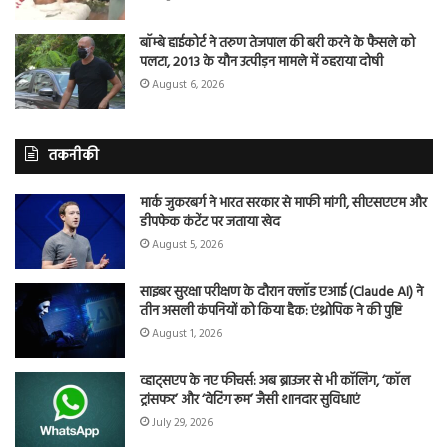
बॉम्बे हाईकोर्ट ने तरुण तेजपाल की बरी करने के फैसले को
पलटा, 2013 के यौन उत्पीड़न मामले में ठहराया दोषी
August 6, 2026
तकनीकी
मार्क जुकरबर्ग ने भारत सरकार से माफी मांगी, सीएसएएम और
डीपफेक कंटेंट पर जताया खेद
August 5, 2026
साइबर सुरक्षा परीक्षण के दौरान क्लॉड एआई (Claude AI) ने
तीन असली कंपनियों को किया हैक: एंथ्रोपिक ने की पुष्टि
August 1, 2026
व्हाट्सएप के नए फीचर्स: अब ब्राउजर से भी कॉलिंग, ‘कॉल
ट्रांसफर’ और ‘वेटिंग रूम’ जैसी शानदार सुविधाएं
July 29, 2026