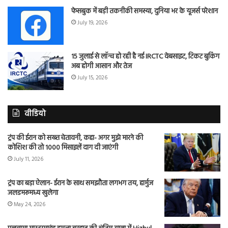
फेसबुक में बड़ी तकनीकी समस्या, दुनिया भर के यूजर्स परेशान
July 19, 2026
15 जुलाई से लॉन्च हो रही है नई IRCTC वेबसाइट, टिकट बुकिंग
अब होगी आसान और तेज
July 15, 2026
वीडियो
ट्रंप की ईरान को सख्त चेतावनी, कहा- अगर मुझे मारने की
कोशिश की तो 1000 मिसाइलें दाग दी जाएंगी
July 11, 2026
ट्रंप का बड़ा ऐलान- ईरान के साथ समझौता लगभग तय, हार्मुज
जलडमरूमध्य खुलेगा
May 24, 2026