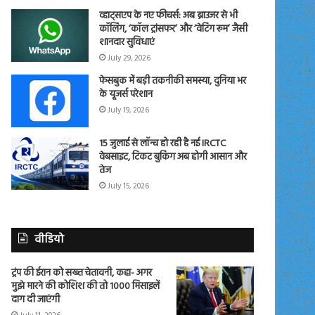
व्हाट्सएप के नए फीचर्स: अब ब्राउजर से भी
कॉलिंग, ‘कॉल ट्रांसफर’ और ‘वेटिंग रूम’ जैसी
शानदार सुविधाएं
July 29, 2026
फेसबुक में बड़ी तकनीकी समस्या, दुनिया भर
के यूजर्स परेशान
July 19, 2026
15 जुलाई से लॉन्च हो रही है नई IRCTC
वेबसाइट, टिकट बुकिंग अब होगी आसान और
तेज
July 15, 2026
वीडियो
ट्रंप की ईरान को सख्त चेतावनी, कहा- अगर
मुझे मारने की कोशिश की तो 1000 मिसाइलें
दाग दी जाएंगी