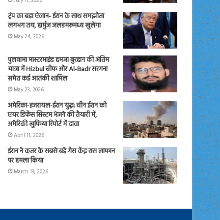
July 11, 2026
ट्रंप का बड़ा ऐलान- ईरान के साथ समझौता
लगभग तय, हार्मुज जलडमरूमध्य खुलेगा
May 24, 2026
पुलवामा मास्टरमाइंड हमजा बुरहान की अंतिम
यात्रा में Hizbul चीफ और Al-Badr सरगना
समेत कई आतंकी शामिल
May 23, 2026
अमेरिका-इजरायल-ईरान युद्ध: चीन ईरान को
एयर डिफेंस सिस्टम भेजने की तैयारी में,
अमेरिकी खुफिया रिपोर्ट में दावा
April 11, 2026
ईरान ने कतर के सबसे बड़े गैस केंद्र रास लाफान
पर हमला किया
March 19, 2026