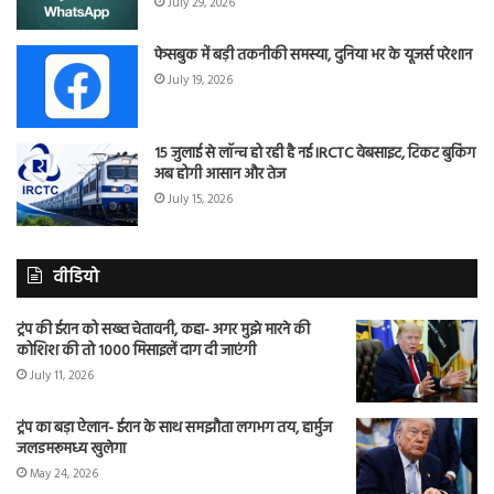
July 29, 2026
फेसबुक में बड़ी तकनीकी समस्या, दुनिया भर के यूजर्स परेशान
July 19, 2026
15 जुलाई से लॉन्च हो रही है नई IRCTC वेबसाइट, टिकट बुकिंग
अब होगी आसान और तेज
July 15, 2026
वीडियो
ट्रंप की ईरान को सख्त चेतावनी, कहा- अगर मुझे मारने की
कोशिश की तो 1000 मिसाइलें दाग दी जाएंगी
July 11, 2026
ट्रंप का बड़ा ऐलान- ईरान के साथ समझौता लगभग तय, हार्मुज
जलडमरूमध्य खुलेगा
May 24, 2026