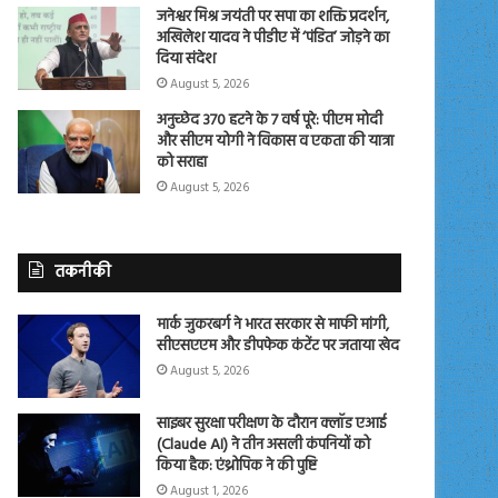
जनेश्वर मिश्र जयंती पर सपा का शक्ति प्रदर्शन,
अखिलेश यादव ने पीडीए में ‘पंडित’ जोड़ने का
दिया संदेश
August 5, 2026
अनुच्छेद 370 हटने के 7 वर्ष पूरे: पीएम मोदी
और सीएम योगी ने विकास व एकता की यात्रा
को सराहा
August 5, 2026
तकनीकी
मार्क जुकरबर्ग ने भारत सरकार से माफी मांगी,
सीएसएएम और डीपफेक कंटेंट पर जताया खेद
August 5, 2026
साइबर सुरक्षा परीक्षण के दौरान क्लॉड एआई
(Claude AI) ने तीन असली कंपनियों को
किया हैक: एंथ्रोपिक ने की पुष्टि
August 1, 2026