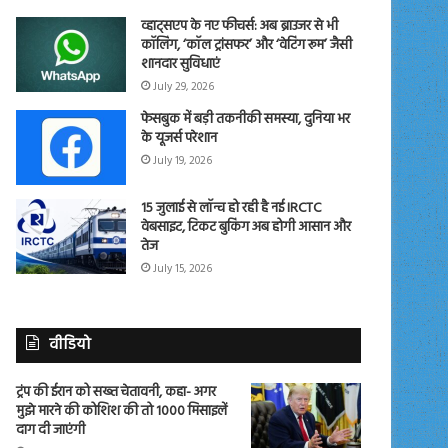
व्हाट्सएप के नए फीचर्स: अब ब्राउजर से भी
कॉलिंग, ‘कॉल ट्रांसफर’ और ‘वेटिंग रूम’ जैसी
शानदार सुविधाएं
July 29, 2026
फेसबुक में बड़ी तकनीकी समस्या, दुनिया भर
के यूजर्स परेशान
July 19, 2026
15 जुलाई से लॉन्च हो रही है नई IRCTC
वेबसाइट, टिकट बुकिंग अब होगी आसान और
तेज
July 15, 2026
वीडियो
ट्रंप की ईरान को सख्त चेतावनी, कहा- अगर
मुझे मारने की कोशिश की तो 1000 मिसाइलें
दाग दी जाएंगी