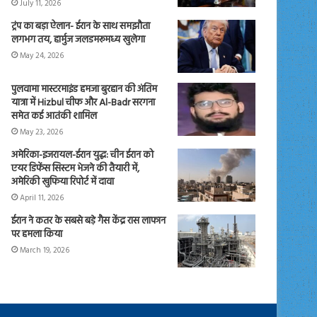
July 11, 2026
ट्रंप का बड़ा ऐलान- ईरान के साथ समझौता
लगभग तय, हार्मुज जलडमरूमध्य खुलेगा
May 24, 2026
पुलवामा मास्टरमाइंड हमजा बुरहान की अंतिम
यात्रा में Hizbul चीफ और Al-Badr सरगना
समेत कई आतंकी शामिल
May 23, 2026
अमेरिका-इजरायल-ईरान युद्ध: चीन ईरान को
एयर डिफेंस सिस्टम भेजने की तैयारी में,
अमेरिकी खुफिया रिपोर्ट में दावा
April 11, 2026
ईरान ने कतर के सबसे बड़े गैस केंद्र रास लाफान
पर हमला किया
March 19, 2026