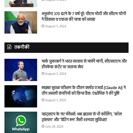
अनुच्छेद 370 हटने के 7 वर्ष पूरे: पीएम मोदी और सीएम योगी
ने विकास व एकता की यात्रा को सराहा
August 5, 2026
तकनीकी
मार्क जुकरबर्ग ने भारत सरकार से माफी मांगी, सीएसएएम और
डीपफेक कंटेंट पर जताया खेद
August 5, 2026
साइबर सुरक्षा परीक्षण के दौरान क्लॉड एआई (Claude AI) ने
तीन असली कंपनियों को किया हैक: एंथ्रोपिक ने की पुष्टि
August 1, 2026
व्हाट्सएप के नए फीचर्स: अब ब्राउजर से भी कॉलिंग, ‘कॉल
ट्रांसफर’ और ‘वेटिंग रूम’ जैसी शानदार सुविधाएं
July 29, 2026