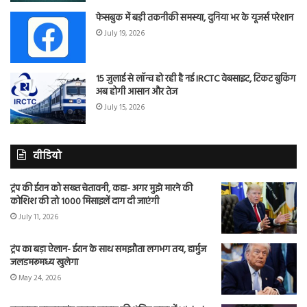
फेसबुक में बड़ी तकनीकी समस्या, दुनिया भर के यूजर्स परेशान
July 19, 2026
15 जुलाई से लॉन्च हो रही है नई IRCTC वेबसाइट, टिकट बुकिंग
अब होगी आसान और तेज
July 15, 2026
वीडियो
ट्रंप की ईरान को सख्त चेतावनी, कहा- अगर मुझे मारने की
कोशिश की तो 1000 मिसाइलें दाग दी जाएंगी
July 11, 2026
ट्रंप का बड़ा ऐलान- ईरान के साथ समझौता लगभग तय, हार्मुज
जलडमरूमध्य खुलेगा
May 24, 2026