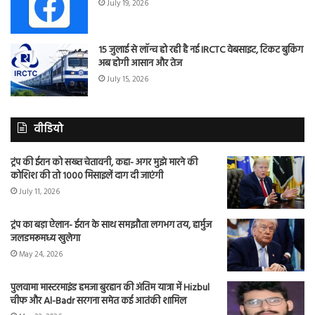
July 19, 2026
15 जुलाई से लॉन्च हो रही है नई IRCTC वेबसाइट, टिकट बुकिंग
अब होगी आसान और तेज
July 15, 2026
वीडियो
ट्रंप की ईरान को सख्त चेतावनी, कहा- अगर मुझे मारने की
कोशिश की तो 1000 मिसाइलें दाग दी जाएंगी
July 11, 2026
ट्रंप का बड़ा ऐलान- ईरान के साथ समझौता लगभग तय, हार्मुज
जलडमरूमध्य खुलेगा
May 24, 2026
पुलवामा मास्टरमाइंड हमजा बुरहान की अंतिम यात्रा में Hizbul
चीफ और Al-Badr सरगना समेत कई आतंकी शामिल