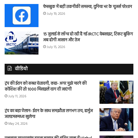
फेसबुक में बड़ी तकनीकी समस्या, दुनिया भर के यूजर्स परेशान
July 19, 2026
15 जुलाई से लॉन्च हो रही है नई IRCTC वेबसाइट, टिकट बुकिंग
अब होगी आसान और तेज
July 15, 2026
वीडियो
ट्रंप की ईरान को सख्त चेतावनी, कहा- अगर मुझे मारने की
कोशिश की तो 1000 मिसाइलें दाग दी जाएंगी
July 11, 2026
ट्रंप का बड़ा ऐलान- ईरान के साथ समझौता लगभग तय, हार्मुज
जलडमरूमध्य खुलेगा
May 24, 2026