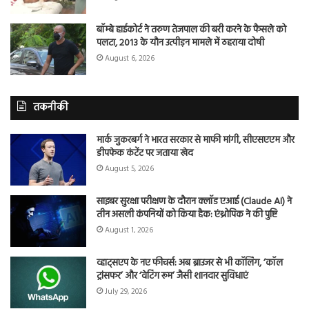
बॉम्बे हाईकोर्ट ने तरुण तेजपाल की बरी करने के फैसले को
पलटा, 2013 के यौन उत्पीड़न मामले में ठहराया दोषी
August 6, 2026
तकनीकी
मार्क जुकरबर्ग ने भारत सरकार से माफी मांगी, सीएसएएम और
डीपफेक कंटेंट पर जताया खेद
August 5, 2026
साइबर सुरक्षा परीक्षण के दौरान क्लॉड एआई (Claude AI) ने
तीन असली कंपनियों को किया हैक: एंथ्रोपिक ने की पुष्टि
August 1, 2026
व्हाट्सएप के नए फीचर्स: अब ब्राउजर से भी कॉलिंग, ‘कॉल
ट्रांसफर’ और ‘वेटिंग रूम’ जैसी शानदार सुविधाएं
July 29, 2026