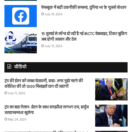
फेसबुक में बड़ी तकनीकी समस्या, दुनिया भर के यूजर्स परेशान
July 19, 2026
15 जुलाई से लॉन्च हो रही है नई IRCTC वेबसाइट, टिकट बुकिंग
अब होगी आसान और तेज
July 15, 2026
वीडियो
ट्रंप की ईरान को सख्त चेतावनी, कहा- अगर मुझे मारने की
कोशिश की तो 1000 मिसाइलें दाग दी जाएंगी
July 11, 2026
ट्रंप का बड़ा ऐलान- ईरान के साथ समझौता लगभग तय, हार्मुज
जलडमरूमध्य खुलेगा
May 24, 2026