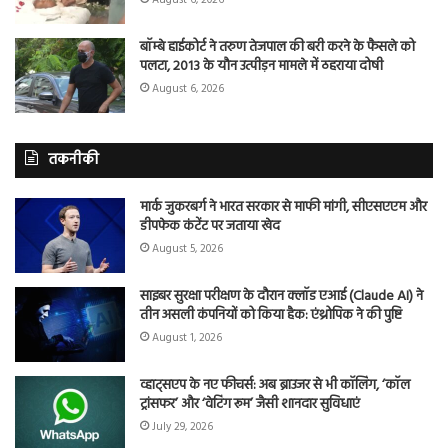
बॉम्बे हाईकोर्ट ने तरुण तेजपाल की बरी करने के फैसले को
पलटा, 2013 के यौन उत्पीड़न मामले में ठहराया दोषी
August 6, 2026
तकनीकी
मार्क जुकरबर्ग ने भारत सरकार से माफी मांगी, सीएसएएम और
डीपफेक कंटेंट पर जताया खेद
August 5, 2026
साइबर सुरक्षा परीक्षण के दौरान क्लॉड एआई (Claude AI) ने
तीन असली कंपनियों को किया हैक: एंथ्रोपिक ने की पुष्टि
August 1, 2026
व्हाट्सएप के नए फीचर्स: अब ब्राउजर से भी कॉलिंग, ‘कॉल
ट्रांसफर’ और ‘वेटिंग रूम’ जैसी शानदार सुविधाएं
July 29, 2026