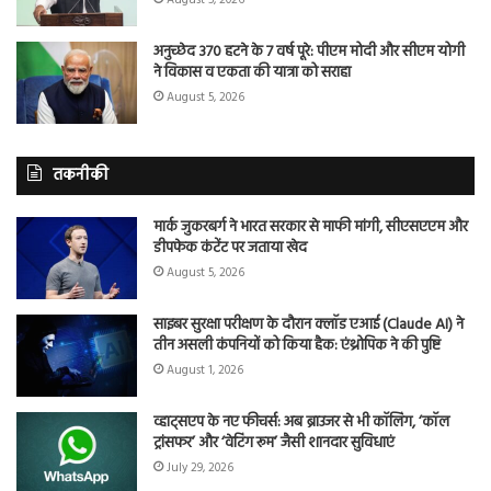
अनुच्छेद 370 हटने के 7 वर्ष पूरे: पीएम मोदी और सीएम योगी
ने विकास व एकता की यात्रा को सराहा
August 5, 2026
तकनीकी
मार्क जुकरबर्ग ने भारत सरकार से माफी मांगी, सीएसएएम और
डीपफेक कंटेंट पर जताया खेद
August 5, 2026
साइबर सुरक्षा परीक्षण के दौरान क्लॉड एआई (Claude AI) ने
तीन असली कंपनियों को किया हैक: एंथ्रोपिक ने की पुष्टि
August 1, 2026
व्हाट्सएप के नए फीचर्स: अब ब्राउजर से भी कॉलिंग, ‘कॉल
ट्रांसफर’ और ‘वेटिंग रूम’ जैसी शानदार सुविधाएं
July 29, 2026