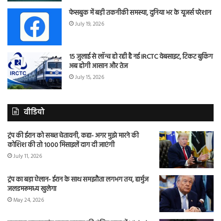
फेसबुक में बड़ी तकनीकी समस्या, दुनिया भर के यूजर्स परेशान
July 19, 2026
15 जुलाई से लॉन्च हो रही है नई IRCTC वेबसाइट, टिकट बुकिंग
अब होगी आसान और तेज
July 15, 2026
वीडियो
ट्रंप की ईरान को सख्त चेतावनी, कहा- अगर मुझे मारने की
कोशिश की तो 1000 मिसाइलें दाग दी जाएंगी
July 11, 2026
ट्रंप का बड़ा ऐलान- ईरान के साथ समझौता लगभग तय, हार्मुज
जलडमरूमध्य खुलेगा
May 24, 2026