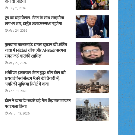
दाग दी जाएंगी
July 11, 2026
ट्रंप का बड़ा ऐलान- ईरान के साथ समझौता
लगभग तय, हार्मुज जलडमरूमध्य खुलेगा
May 24, 2026
पुलवामा मास्टरमाइंड हमजा बुरहान की अंतिम
यात्रा में Hizbul चीफ और Al-Badr सरगना
समेत कई आतंकी शामिल
May 23, 2026
अमेरिका-इजरायल-ईरान युद्ध: चीन ईरान को
एयर डिफेंस सिस्टम भेजने की तैयारी में,
अमेरिकी खुफिया रिपोर्ट में दावा
April 11, 2026
ईरान ने कतर के सबसे बड़े गैस केंद्र रास लाफान
पर हमला किया
March 19, 2026