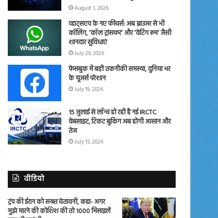
August 1, 2026
व्हाट्सएप के नए फीचर्स: अब ब्राउजर से भी
कॉलिंग, ‘कॉल ट्रांसफर’ और ‘वेटिंग रूम’ जैसी
शानदार सुविधाएं
July 29, 2026
फेसबुक में बड़ी तकनीकी समस्या, दुनिया भर
के यूजर्स परेशान
July 19, 2026
15 जुलाई से लॉन्च हो रही है नई IRCTC
वेबसाइट, टिकट बुकिंग अब होगी आसान और
तेज
July 15, 2026
वीडियो
ट्रंप की ईरान को सख्त चेतावनी, कहा- अगर
मुझे मारने की कोशिश की तो 1000 मिसाइलें