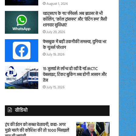
August 1, 2026
व्हाट्सएप के नए फीचर्स: अब ब्राउजर से भी
कॉलिंग, ‘कॉल ट्रांसफर’ और ‘वेटिंग रूम’ जैसी
शानदार सुविधाएं
July 29, 2026
फेसबुक में बड़ी तकनीकी समस्या, दुनिया भर
के यूजर्स परेशान
July 19, 2026
15 जुलाई से लॉन्च हो रही है नई IRCTC
वेबसाइट, टिकट बुकिंग अब होगी आसान और
तेज
July 15, 2026
वीडियो
ट्रंप की ईरान को सख्त चेतावनी, कहा- अगर
मुझे मारने की कोशिश की तो 1000 मिसाइलें