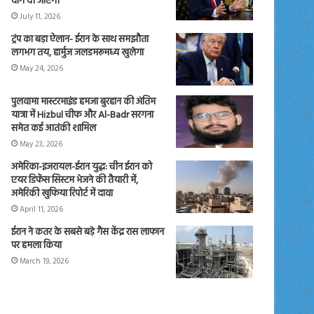
दाग दी जाएंगी
July 11, 2026
ट्रंप का बड़ा ऐलान- ईरान के साथ समझौता
लगभग तय, हार्मुज जलडमरूमध्य खुलेगा
May 24, 2026
पुलवामा मास्टरमाइंड हमजा बुरहान की अंतिम
यात्रा में Hizbul चीफ और Al-Badr सरगना
समेत कई आतंकी शामिल
May 23, 2026
अमेरिका-इजरायल-ईरान युद्ध: चीन ईरान को
एयर डिफेंस सिस्टम भेजने की तैयारी में,
अमेरिकी खुफिया रिपोर्ट में दावा
April 11, 2026
ईरान ने कतर के सबसे बड़े गैस केंद्र रास लाफान
पर हमला किया
March 19, 2026