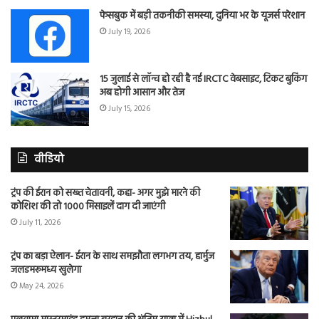
फेसबुक में बड़ी तकनीकी समस्या, दुनिया भर के यूजर्स परेशान
July 19, 2026
15 जुलाई से लॉन्च हो रही है नई IRCTC वेबसाइट, टिकट बुकिंग
अब होगी आसान और तेज
July 15, 2026
वीडियो
ट्रंप की ईरान को सख्त चेतावनी, कहा- अगर मुझे मारने की
कोशिश की तो 1000 मिसाइलें दाग दी जाएंगी
July 11, 2026
ट्रंप का बड़ा ऐलान- ईरान के साथ समझौता लगभग तय, हार्मुज
जलडमरूमध्य खुलेगा
May 24, 2026