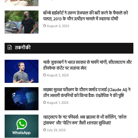
बॉम्बे हाईकोर्ट ने तरुण तेजपाल की बरी करने के फैसले को
पलटा, 2013 के यौन उत्पीड़न मामले में ठहराया दोषी
August 6, 2026
तकनीकी
मार्क जुकरबर्ग ने भारत सरकार से माफी मांगी, सीएसएएम और
डीपफेक कंटेंट पर जताया खेद
August 5, 2026
साइबर सुरक्षा परीक्षण के दौरान क्लॉड एआई (Claude AI) ने
तीन असली कंपनियों को किया हैक: एंथ्रोपिक ने की पुष्टि
August 1, 2026
व्हाट्सएप के नए फीचर्स: अब ब्राउजर से भी कॉलिंग, ‘कॉल
ट्रांसफर’ और ‘वेटिंग रूम’ जैसी शानदार सुविधाएं
July 29, 2026