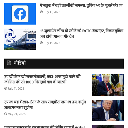
फेसबुक में बड़ी तकनीकी समस्या, दुनिया भर के यूजर्स परेशान
July 19, 2026
15 जुलाई से लॉन्च हो रही है नई IRCTC वेबसाइट, टिकट बुकिंग
अब होगी आसान और तेज
July 15, 2026
वीडियो
ट्रंप की ईरान को सख्त चेतावनी, कहा- अगर मुझे मारने की
कोशिश की तो 1000 मिसाइलें दाग दी जाएंगी
July 11, 2026
ट्रंप का बड़ा ऐलान- ईरान के साथ समझौता लगभग तय, हार्मुज
जलडमरूमध्य खुलेगा
May 24, 2026
पुलवामा मास्टरमाइंड हमजा बुरहान की अंतिम यात्रा में Hizbul