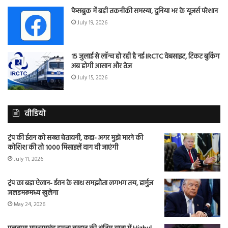
फेसबुक में बड़ी तकनीकी समस्या, दुनिया भर के यूजर्स परेशान
July 19, 2026
15 जुलाई से लॉन्च हो रही है नई IRCTC वेबसाइट, टिकट बुकिंग
अब होगी आसान और तेज
July 15, 2026
वीडियो
ट्रंप की ईरान को सख्त चेतावनी, कहा- अगर मुझे मारने की
कोशिश की तो 1000 मिसाइलें दाग दी जाएंगी
July 11, 2026
ट्रंप का बड़ा ऐलान- ईरान के साथ समझौता लगभग तय, हार्मुज
जलडमरूमध्य खुलेगा
May 24, 2026