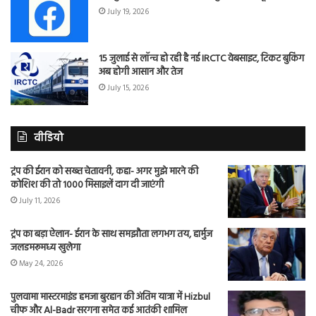
July 19, 2026
15 जुलाई से लॉन्च हो रही है नई IRCTC वेबसाइट, टिकट बुकिंग
अब होगी आसान और तेज
July 15, 2026
वीडियो
ट्रंप की ईरान को सख्त चेतावनी, कहा- अगर मुझे मारने की
कोशिश की तो 1000 मिसाइलें दाग दी जाएंगी
July 11, 2026
ट्रंप का बड़ा ऐलान- ईरान के साथ समझौता लगभग तय, हार्मुज
जलडमरूमध्य खुलेगा
May 24, 2026
पुलवामा मास्टरमाइंड हमजा बुरहान की अंतिम यात्रा में Hizbul
चीफ और Al-Badr सरगना समेत कई आतंकी शामिल