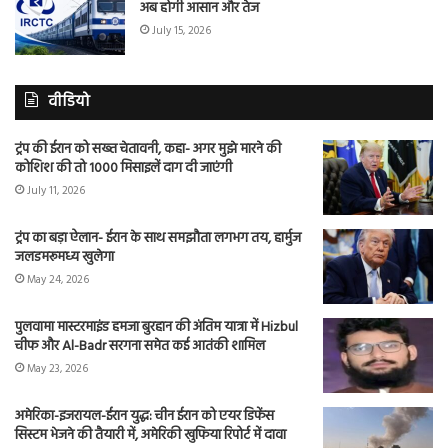
अब होगी आसान और तेज
July 15, 2026
वीडियो
ट्रंप की ईरान को सख्त चेतावनी, कहा- अगर मुझे मारने की
कोशिश की तो 1000 मिसाइलें दाग दी जाएंगी
July 11, 2026
ट्रंप का बड़ा ऐलान- ईरान के साथ समझौता लगभग तय, हार्मुज
जलडमरूमध्य खुलेगा
May 24, 2026
पुलवामा मास्टरमाइंड हमजा बुरहान की अंतिम यात्रा में Hizbul
चीफ और Al-Badr सरगना समेत कई आतंकी शामिल
May 23, 2026
अमेरिका-इजरायल-ईरान युद्ध: चीन ईरान को एयर डिफेंस
सिस्टम भेजने की तैयारी में, अमेरिकी खुफिया रिपोर्ट में दावा